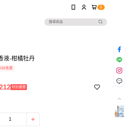
0
香液-柑橘牡丹
588免運
212
特別優惠