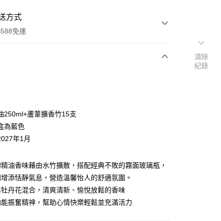
送方式
588免運
清除
紀錄
次付款
期付款
0 利率 每期
NT$526
21家銀行
250ml+蘆葦擴香竹15支
0 利率 每期
NT$263
21家銀行
庫商業銀行
第一商業銀行
盒為藍色
業銀行
彰化商業銀行
027年1月
庫商業銀行
第一商業銀行
付款
業儲蓄銀行
台北富邦商業銀行
業銀行
彰化商業銀行
華商業銀行
兆豐國際商業銀行
業儲蓄銀行
台北富邦商業銀行
的精油香味藉由水竹擴散，搭配經典不敗的霧面玻璃瓶，
小企業銀行
台中商業銀行
華商業銀行
兆豐國際商業銀行
台灣）商業銀行
華泰商業銀行
間增添恬靜氣息，營造溫馨怡人的舒適氛圍。
小企業銀行
台中商業銀行
業銀行
遠東國際商業銀行
與牡丹花混合，清爽清新、愉悅放鬆的香味
台灣）商業銀行
華泰商業銀行
業銀行
永豐商業銀行
業銀行
遠東國際商業銀行
油能振奮精神，幫助心情快樂輕鬆並充滿活力
業銀行
星展（台灣）商業銀行
業銀行
永豐商業銀行
際商業銀行
中國信託商業銀行