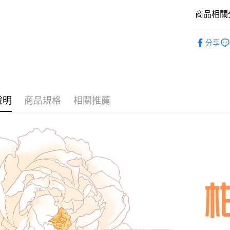
玉山商
台灣樂
台新國
Google Pa
商品相關分
台灣樂
全盈+PAY
👑 DONN
分享
AFTEE先
◣空間香
相關說明
◣禮盒推
【關於「A
ATM付款
AFTEE
🌿 ◣即期
便利好安
說明
商品規格
相關推薦
１．簡單
依香氣來
２．便利
運送方式
３．安心
全家取貨
【「AFT
每筆NT$6
１．於結帳
付」結帳
7-11取貨
２．訂單
３．收到繳
每筆NT$6
／ATM／
※ 請注意
宅配
絡購買商品
先享後付
每筆NT$1
※ 交易是
是否繳費成