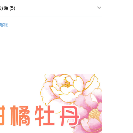
業銀行
星展（台灣）商業銀行
天信用卡公司
際商業銀行
中國信託商業銀行
y
類 (5)
天信用卡公司
A CHANG 香朵娜👑 皇室香氛
客服
享後付
氛
│經典擴香液│250ml
薦
FTEE先享後付」】
先享後付是「在收到商品之後才付款」的支付方式。 讓您購物簡單
良品優惠 🌎
心！
：不需註冊會員、不需綁卡、不需儲值。
尋找
⭐ 柑橘牡丹
：只要手機號碼，簡訊認證，即可結帳。
：先確認商品／服務後，再付款。
付款
EE先享後付」結帳流程】
0，滿NT$588(含以上)免運費
方式選擇「AFTEE先享後付」後，將跳轉至「AFTEE先享後
頁面，進行簡訊認證並確認金額後，即可完成結帳。
付款
成立數日內，您將收到繳費通知簡訊。
費通知簡訊後14天內，點擊此簡訊中的連結，可透過四大超商
0，滿NT$588(含以上)免運費
網路銀行／等多元方式進行付款，方視為交易完成。
：結帳手續完成當下不需立刻繳費，但若您需要取消訂單，請聯
的店家。未經商家同意取消之訂單仍視為有效，需透過AFTEE
繳納相關費用。
00，滿NT$588(含以上)免運費
否成功請以「AFTEE先享後付 」之結帳頁面顯示為準，若有關於
功／繳費後需取消欲退款等相關疑問，請聯繫「AFTEE先享後