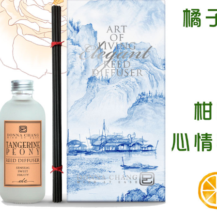
付客戶支
【注意事
１．透過由
交易，需
求債權轉
２．關於
https://aft
３．未成
「AFTE
任。
４．使用「
即時審查
結果請求
５．嚴禁
形，恩沛
動。