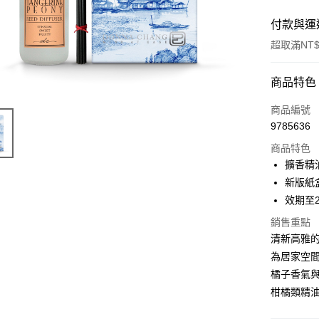
付款與運
超取滿NT$
付款方式
商品特色
信用卡一
商品編號
9785636
信用卡分
商品特色
3 期 
擴香精油
6 期 
合作金
新版紙
華南商
效期至2
合作金
超商取貨
上海商
華南商
銷售重點
國泰世
LINE Pay
上海商
清新高雅
臺灣中
國泰世
匯豐（
為居家空
Apple Pay
臺灣中
聯邦商
橘子香氣
匯豐（
街口支付
元大商
聯邦商
柑橘類精
玉山商
元大商
悠遊付
台新國