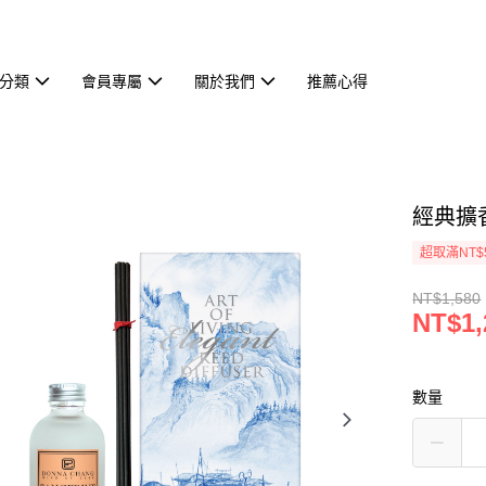
分類
會員專屬
關於我們
推薦心得
經典擴
超取滿NT$
NT$1,580
NT$1,
數量