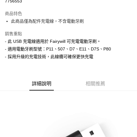
7756553
3 期 0 利率 每期
NT$66
21家銀行
商品特色
6 期 0 利率 每期
NT$33
21家銀行
合作金庫商業銀行
第一商業銀行
此商品僅為配件充電線，不含電動牙刷
華南商業銀行
彰化商業銀行
合作金庫商業銀行
第一商業銀行
超商取貨付款
上海商業儲蓄銀行
台北富邦商業銀行
華南商業銀行
彰化商業銀行
銷售重點
國泰世華商業銀行
兆豐國際商業銀行
LINE Pay
上海商業儲蓄銀行
台北富邦商業銀行
- 此 USB 充電線適用於 Fairywill 可充電電動牙刷。
臺灣中小企業銀行
台中商業銀行
國泰世華商業銀行
兆豐國際商業銀行
- 適用電動牙刷型號：P11、507、D7、E11、D7S、P80
匯豐（台灣）商業銀行
華泰商業銀行
Apple Pay
臺灣中小企業銀行
台中商業銀行
聯邦商業銀行
遠東國際商業銀行
- 採用升級的充電技術，此線纜可確保更快充電
匯豐（台灣）商業銀行
華泰商業銀行
街口支付
元大商業銀行
永豐商業銀行
聯邦商業銀行
遠東國際商業銀行
玉山商業銀行
星展（台灣）商業銀行
元大商業銀行
永豐商業銀行
悠遊付
台新國際商業銀行
中國信託商業銀行
玉山商業銀行
星展（台灣）商業銀行
台灣樂天信用卡公司
台新國際商業銀行
詳細說明
中國信託商業銀行
相關推薦
Google Pay
台灣樂天信用卡公司
全盈+PAY
AFTEE先享後付
相關說明
【關於「AFTEE先享後付」】
ATM付款
AFTEE先享後付是「在收到商品之後才付款」的支付方式。 讓您購物簡單
便利好安心！