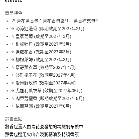
6787910
3 期 0 利率 每期
NT$186
21家銀行
商品特色
6 期 0 利率 每期
NT$93
21家銀行
合作金庫商業銀行
第一商業銀行
※ 青花薰香包：青花香包袋*1 + 薰香補充包*1
華南商業銀行
彰化商業銀行
合作金庫商業銀行
第一商業銀行
超商取貨付款
⭐️ 沁涼迷迭香 (即期效期至2027年2月)
上海商業儲蓄銀行
台北富邦商業銀行
華南商業銀行
彰化商業銀行
國泰世華商業銀行
兆豐國際商業銀行
⭐️ 皇家葡萄 (效期至2027年3月)
LINE Pay
上海商業儲蓄銀行
台北富邦商業銀行
臺灣中小企業銀行
台中商業銀行
⭐️ 柑橘牡丹 (效期至2027年3月)
國泰世華商業銀行
兆豐國際商業銀行
匯豐（台灣）商業銀行
華泰商業銀行
Apple Pay
臺灣中小企業銀行
台中商業銀行
⭐️ 暹羅花香 (效期至2027年3月)
聯邦商業銀行
遠東國際商業銀行
匯豐（台灣）商業銀行
華泰商業銀行
⭐️ 柳橙萊姆 (效期至2027年3月)
街口支付
元大商業銀行
永豐商業銀行
聯邦商業銀行
遠東國際商業銀行
⭐️ 寧靜薰衣草 (效期至2027年4月)
玉山商業銀行
星展（台灣）商業銀行
元大商業銀行
永豐商業銀行
悠遊付
⭐️ 淡雅梔子花 (效期至2027年4月)
台新國際商業銀行
中國信託商業銀行
玉山商業銀行
星展（台灣）商業銀行
台灣樂天信用卡公司
⭐️ 愛戀野玫瑰 (效期至2027年4月)
台新國際商業銀行
中國信託商業銀行
Google Pay
⭐️ 尤加利薰衣草 (效期至2027年05月)
台灣樂天信用卡公司
全盈+PAY
⭐️ 肉荳蔻檀香 (即期效期至2027年5月)
⭐️ 依蘭菖浦 (效期至2027年6月)
AFTEE先享後付
相關說明
銷售重點
【關於「AFTEE先享後付」】
ATM付款
將香包置入由青花瓷發想的精緻帆布袋中
AFTEE先享後付是「在收到商品之後才付款」的支付方式。 讓您購物簡單
便利好安心！
薰香包選用火山岩浸潤精油及特調香氛
１．簡單：不需註冊會員、不需綁卡、不需儲值。