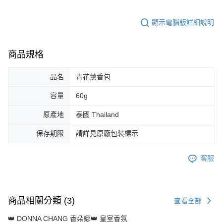
顯示電腦版詳細說明
商品規格
品名
青花薰香包
容量
60g
原產地
泰國 Thailand
保存期限
請詳見原廠包裝標示
客服
商品相關分類 (3)
查看全部
👑 DONNA CHANG 香朵娜👑 皇室香氛