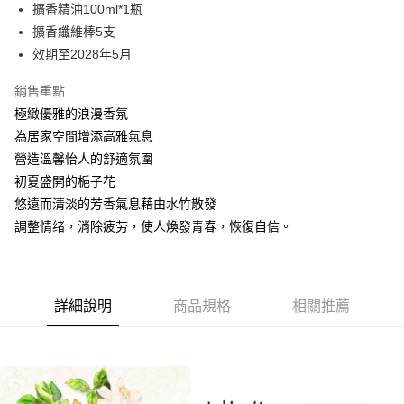
擴香精油100ml*1瓶
華南商業銀行
彰化商業銀行
合作金庫商業銀行
第一商業銀行
超商取貨付款
擴香纖維棒5支
上海商業儲蓄銀行
台北富邦商業銀行
華南商業銀行
彰化商業銀行
國泰世華商業銀行
兆豐國際商業銀行
效期至2028年5月
LINE Pay
上海商業儲蓄銀行
台北富邦商業銀行
臺灣中小企業銀行
台中商業銀行
國泰世華商業銀行
兆豐國際商業銀行
銷售重點
匯豐（台灣）商業銀行
華泰商業銀行
Apple Pay
臺灣中小企業銀行
台中商業銀行
聯邦商業銀行
遠東國際商業銀行
極緻優雅的浪漫香氛
匯豐（台灣）商業銀行
華泰商業銀行
街口支付
元大商業銀行
永豐商業銀行
為居家空間增添高雅氣息
聯邦商業銀行
遠東國際商業銀行
玉山商業銀行
星展（台灣）商業銀行
元大商業銀行
永豐商業銀行
營造溫馨怡人的舒適氛圍
悠遊付
台新國際商業銀行
中國信託商業銀行
玉山商業銀行
星展（台灣）商業銀行
初夏盛開的梔子花
台灣樂天信用卡公司
台新國際商業銀行
中國信託商業銀行
Google Pay
悠遠而清淡的芳香氣息藉由水竹散發
台灣樂天信用卡公司
調整情绪，消除疲劳，使人煥發青春，恢復自信。
全盈+PAY
AFTEE先享後付
相關說明
【關於「AFTEE先享後付」】
詳細說明
商品規格
相關推薦
ATM付款
AFTEE先享後付是「在收到商品之後才付款」的支付方式。 讓您購物簡單
便利好安心！
１．簡單：不需註冊會員、不需綁卡、不需儲值。
運送方式
２．便利：只要手機號碼，簡訊認證，即可結帳。
３．安心：先確認商品／服務後，再付款。
全家取貨付款