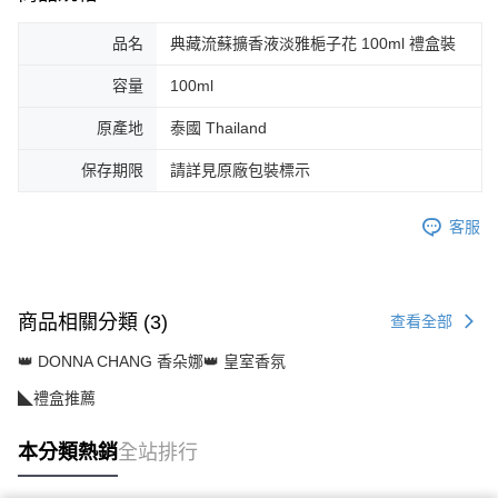
品名
典藏流蘇擴香液淡雅梔子花 100ml 禮盒裝
容量
100ml
原產地
泰國 Thailand
保存期限
請詳見原廠包裝標示
客服
商品相關分類 (3)
查看全部
👑 DONNA CHANG 香朵娜👑 皇室香氛
◣禮盒推薦
本分類熱銷
全站排行