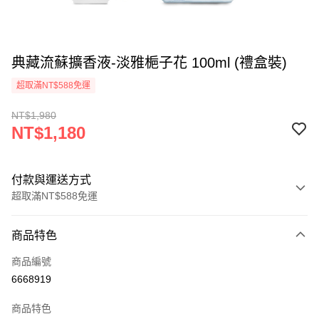
典藏流蘇擴香液-淡雅梔子花 100ml (禮盒裝)
超取滿NT$588免運
NT$1,980
NT$1,180
付款與運送方式
超取滿NT$588免運
付款方式
商品特色
信用卡一次付款
商品編號
信用卡分期付款
6668919
3 期 0 利率 每期
NT$393
21家銀行
商品特色
6 期 0 利率 每期
NT$196
21家銀行
合作金庫商業銀行
第一商業銀行